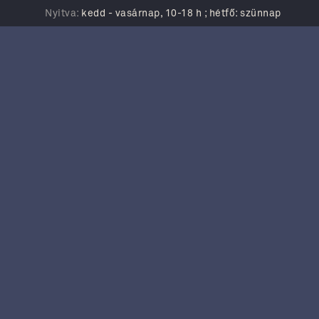
Nyitva:
kedd - vasárnap, 10-18 h ; hétfő: szünnap
Események