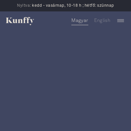
Nyitva:
kedd - vasárnap, 10-18 h ; hétfő: szünnap
Magyar
English
Események