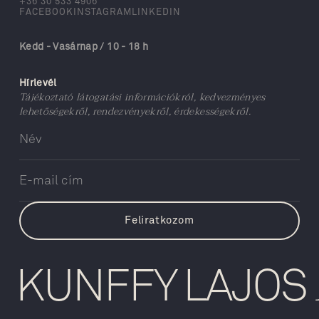
+36 30 533 4906
FACEBOOK
INSTAGRAM
LINKEDIN
Kedd - Vasárnap / 10 - 18 h
Hírlevél
Tájékoztató látogatási információkról, kedvezményes
lehetőségekről, rendezvényekről, érdekességekről.
KUNFFY LAJOS