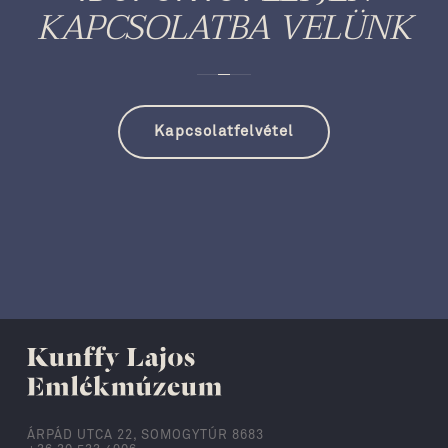
KAPCSOLATBA VELÜNK
Kapcsolatfelvétel
ÁRPÁD UTCA 22, SOMOGYTÚR 8683