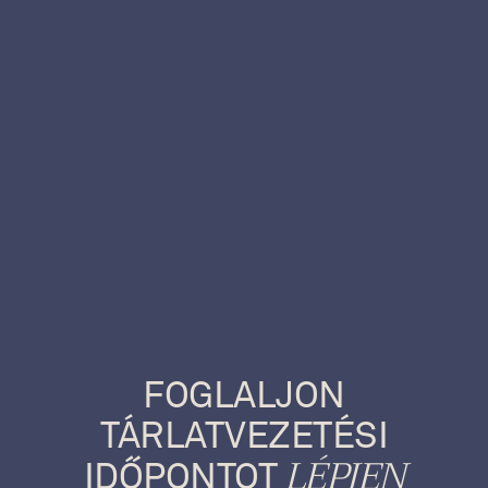
tánc
Magyar cigánydal,
arr. gordonka/ének
Intermezzo
Ch. Chaplin filmjéből
FOGLALJON
TÁRLATVEZETÉSI
LÉPJEN
IDŐPONTOT