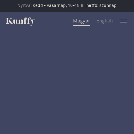
Nyitva:
kedd - vasárnap, 10-18 h ; hétfő: szünnap
Magyar
English
Bejegyzések