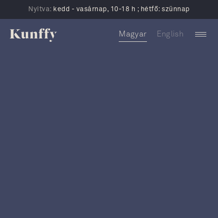
Nyitva:
kedd - vasárnap, 10-18 h ; hétfő: szünnap
Magyar
English